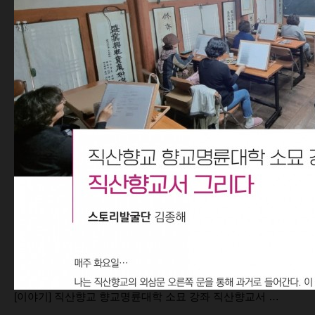
[이야기] 직산향교 향교명륜대학 소묘 강좌 직산향교서 …