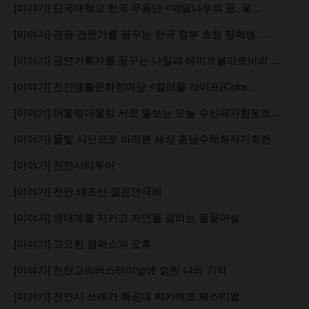
[이야기] 단국대학교 한국 무용단 <박달나무의 꿈, 꽃…
[이야기] 관광 전문가를 꿈꾸는 한국 정부 초청 장학생…
[이야기] 공연기획자를 꿈꾸는 나일랴 테미르불라토바의 …
[이야기] 천안생활문화한마당 <컬러풀 라이프(Color…
[이야기] 어울렁더울렁 서로 돌보는 오늘 수신제가협동조…
[이야기] 물빛 시선으로 바라본 세상 충남수채화작가회전
[이야기] 천안시티투어
[이야기] 천안 태조산 젊은연극제
[이야기] 생태계를 지키고 자연을 알리는 들꽃마실
[이야기] 고요한 캠퍼스의 오후
[이야기] 천안고속버스터미널에 얽힌 나의 기억
[이야기] 천안시 쓰레기 특공대 럭키에코 페스티벌